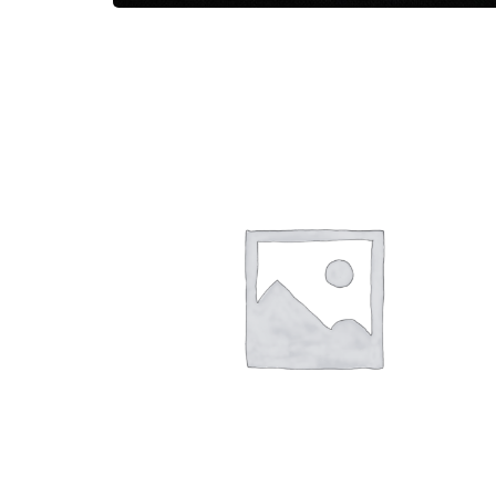
鯉の滝登り
1,000
円