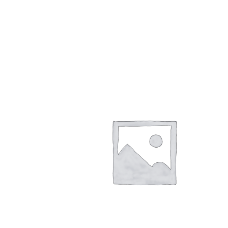
1,000
円
雷くん3周年記念