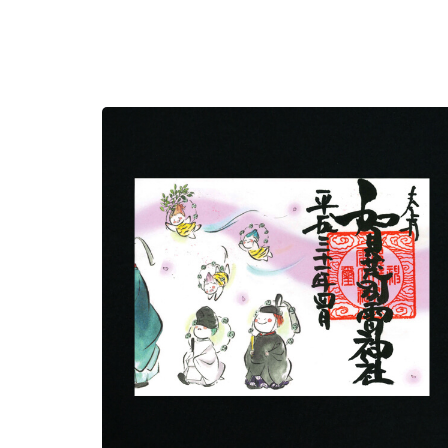
1,000
円
春の例祭
1,000
円