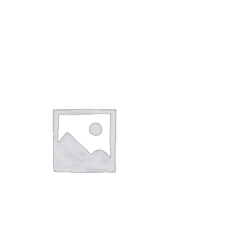
雷くんと蛍の夕べ
1,000
円