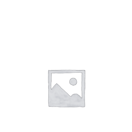
1,000
円
雷くんと重陽の節句