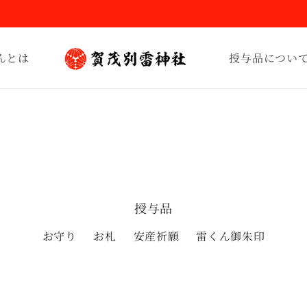
んとは
授与品につい
授与品
お守り
お札
安産祈願
雷くん御朱印