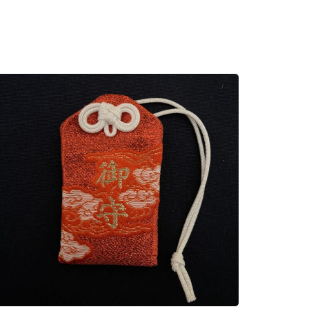
1,500
円
賀茂別雷守り(光沢赤)
800
円