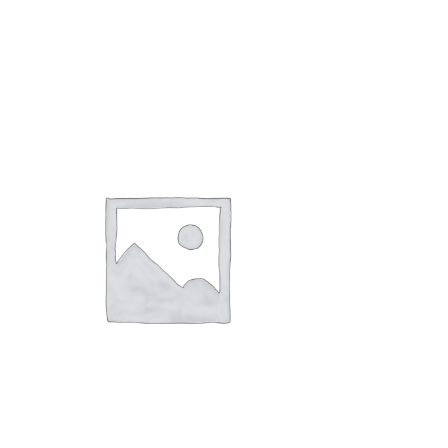
桃の節句 雛祭り
1,000
円