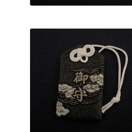
賀茂別雷守り(光沢黒)
800
円