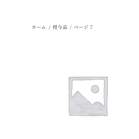
ホーム
/
授与品
/
ページ 7
雷くんと冬将軍