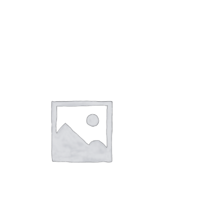
桃の節句
1,000
円