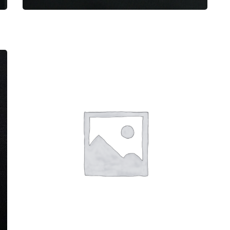
雷くんと七夕の節句
1,000
円