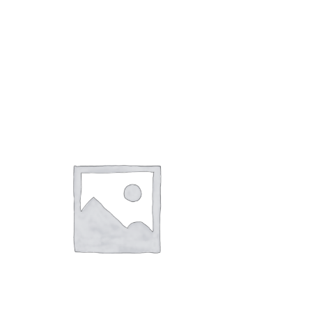
1,000
円
雷くんと肝試し