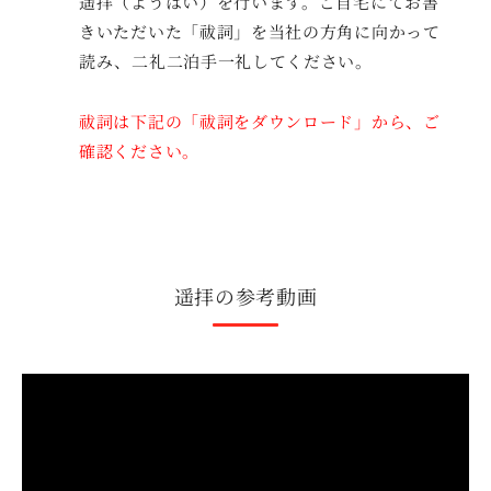
遥拝（ようはい）を行います。ご自宅にてお書
きいただいた「祓詞」を当社の方角に向かって
読み、二礼二泊手一礼してください。
祓詞は下記の「祓詞をダウンロード」から、ご
確認ください。
遥拝の参考動画