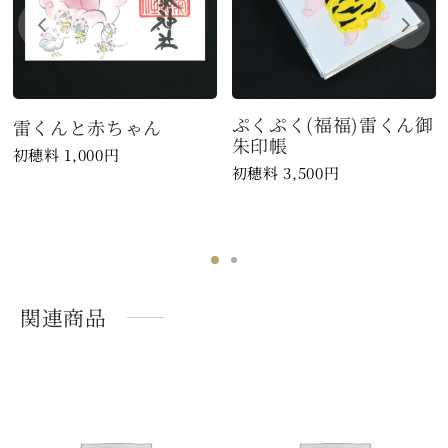
ぷくぷく(福福)雷くん御
雷くんと赤ちゃん
朱印帳
1,000
円
3,500
円
関連商品