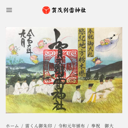
ホーム
/
雷くん御朱印
/
令和元年頒布
/
奉祝 御大