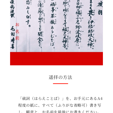
遥拝の方法
「祓詞（はらえことば）」を、お手元にあるA4
程度の紙に、すべて（ふりがな省略可）書き写
し、願意と、お名前を最後にお書きください。