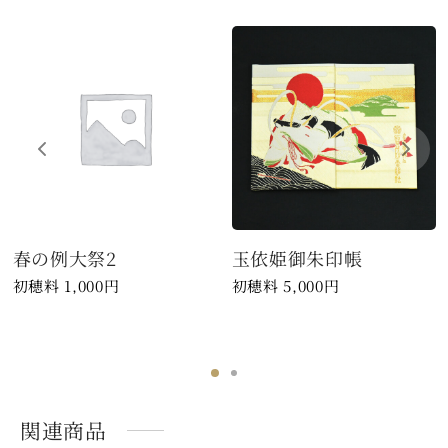
春の例大祭2
玉依姫御朱印帳
1,000
円
5,000
円
関連商品