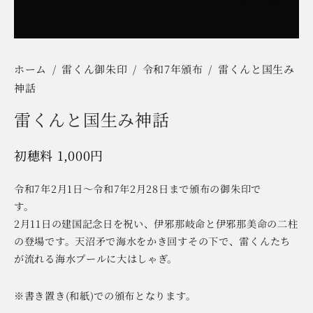
ホーム
/
雷くん御朱印
/
令和7年頒布
/
雷くんと国生み
神話
雷くんと国生み神話
1,000
円
令和7年2月1日～令和7年2月28日まで頒布の御朱印で
す。
2月11日の建国記念日を祝い、伊邪那岐命と伊邪那美命の二柱
の登場です。天沼矛で海水をかき回すその下で、雷くんたち
が流れる海水プールに大はしゃぎ。
※書き置き(和紙)での頒布となります。