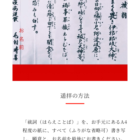
遥拝の方法
「祓詞（はらえことば）」を、お手元にあるA4
程度の紙に、すべて（ふりがな省略可）書き写
し、願意と、お名前を最後にお書きください。