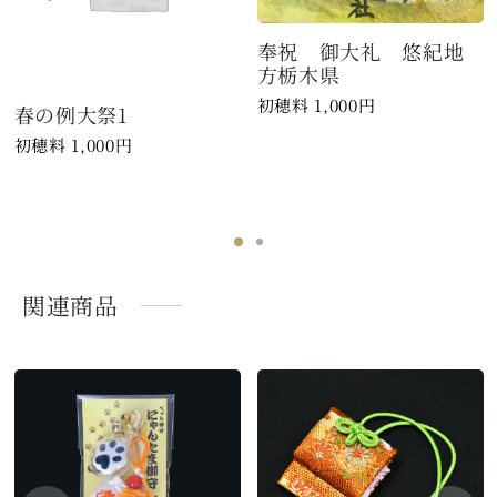
奉祝 御大礼 悠紀地
方栃木県
1,000
円
春の例大祭1
1,000
円
関連商品