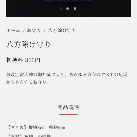
ホーム
/
お守り
/
八方除け守り
八方除け守り
800
円
賀茂別雷大神の御神威により、あらゆる方向のすべての厄災
から身を守るお守り。
商品説明
【サイズ】縦約8㎝、横約5㎝
【素材】布地 西陣織