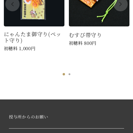
にゃんたま御守り(ペッ
むすび帯守り
ト守り)
800
円
1,000
円
授与所からのお願い