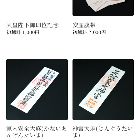
天皇陛下御即位記念
安産腹帯
1,000
円
2,000
円
家内安全大麻(かないあ
神宮大麻(じんぐうたい
んぜんたいま)
ま)