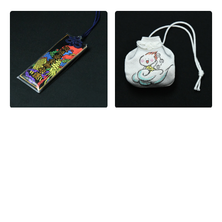
鳳凰 交通安全守り
雷くん飛躍守り
(黒)
1,000
円
1,000
円
All products loaded.