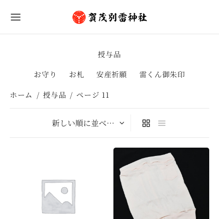
授与品
お守り
お札
安産祈願
雷くん御朱印
ホーム
/
授与品
/
ページ 11