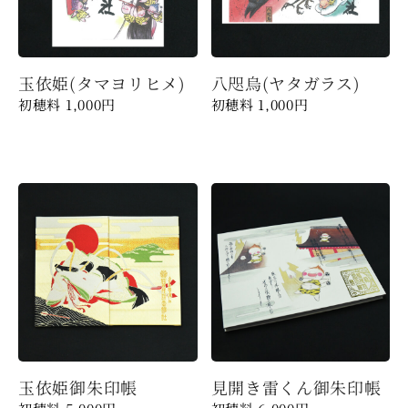
玉依姫(タマヨリヒメ)
八咫烏(ヤタガラス)
1,000
円
1,000
円
玉依姫御朱印帳
見開き雷くん御朱印帳