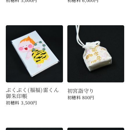
5,000
円
6,000
円
ぷくぷく(福福)雷くん
初宮詣守り
御朱印帳
800
円
3,500
円