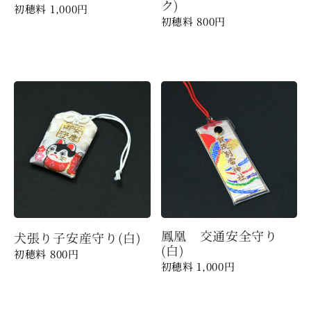
ク)
1,000
円
800
円
鳳凰 交通安全守り
犬張り子安産守り(白)
(白)
800
円
1,000
円