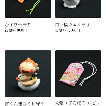
むすび帯守り
白い福カエル守り
800
円
1,500
円
犬張り子安産守り(ピン
雷くん運みくじ守り