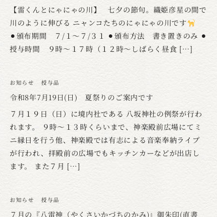
【雷くんとにゃにゃの川】 七夕の節句。織姫彦星の間で
川のように伸びる ニャンコたちのにゃにゃの川です
⚫︎頒布期間 ７/１〜７/３１ ⚫︎頒布方法 書き置きのみ ⚫︎
授与時間 ９時〜１７時（１２時〜しばらく昼食 […]
お知らせ
授与品
令和8年7月19日(日) 夏祭りのご案内です
７月１９日（日）に境内社である 八坂神社の例祭が行わ
れます。 ９時〜１３時くらいまで、神楽殿前広場にてミ
ニ縁日を行う他、神楽殿では有志による音楽奉納ライプ
が行われ、拝殿前の広場でもキッチンカーなどが出店し
ます。 また７月 […]
お知らせ
授与品
７月の『八雷神（やくさいかづちのかみ)』御朱印(直書