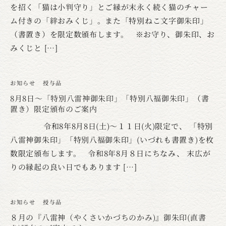
を招く「猫は小判守り」とご縁が末永く続く猫のチャー
ム付きの「絆おみくじ」。また「特別ねこ文字御朱印」
（書置き）を限定数頒布します。 ※お守り、御朱印、お
みくじと […]
お知らせ
授与品
8月8日～「特別八雷神御朱印」「特別八福御朱印」（書
置き）限定頒布のご案内
令和8年8月8日(土)～１１日(火)限定で、 「特別
八雷神御朱印」「特別八福御朱印」(いづれも書置き)を枚
数限定頒布します。 令和8年8月８日にちなみ、 末広が
りの縁起の良い日でもあります […]
お知らせ
授与品
８月の『八雷神（やくさいかづちのかみ)』御朱印(直書