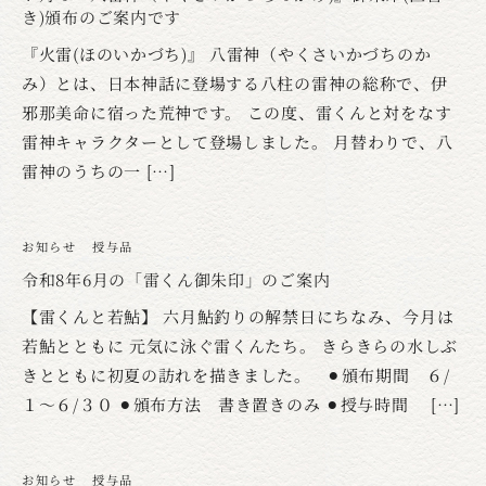
き)頒布のご案内です
『火雷(ほのいかづち)』 八雷神（やくさいかづちのか
み）とは、日本神話に登場する八柱の雷神の総称で、伊
邪那美命に宿った荒神です。 この度、雷くんと対をなす
雷神キャラクターとして登場しました。 月替わりで、八
雷神のうちの一 […]
お知らせ
授与品
令和8年6月の「雷くん御朱印」のご案内
【雷くんと若鮎】 六月鮎釣りの解禁日にちなみ、今月は
若鮎とともに 元気に泳ぐ雷くんたち。 きらきらの水しぶ
きとともに初夏の訪れを描きました。 ⚫︎頒布期間 ６/
１〜６/３０ ⚫︎頒布方法 書き置きのみ ⚫︎授与時間 […]
お知らせ
授与品