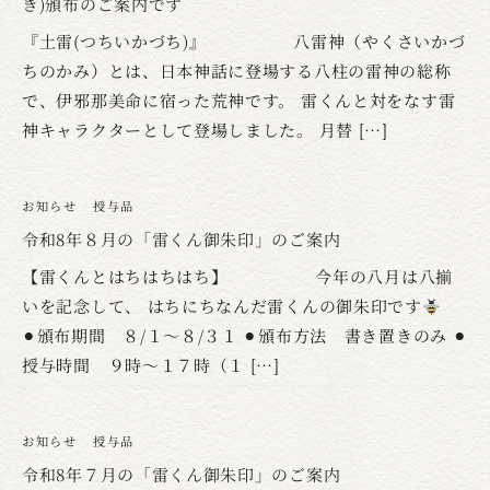
き)頒布のご案内です
『土雷(つちいかづち)』 八雷神（やくさいかづ
ちのかみ）とは、日本神話に登場する八柱の雷神の総称
で、伊邪那美命に宿った荒神です。 雷くんと対をなす雷
神キャラクターとして登場しました。 月替 […]
お知らせ
授与品
令和8年８月の「雷くん御朱印」のご案内
【雷くんとはちはちはち】 今年の八月は八揃
いを記念して、 はちにちなんだ雷くんの御朱印です
⚫︎頒布期間 ８/１〜８/３１ ⚫︎頒布方法 書き置きのみ ⚫︎
授与時間 ９時〜１７時（１ […]
お知らせ
授与品
令和8年７月の「雷くん御朱印」のご案内