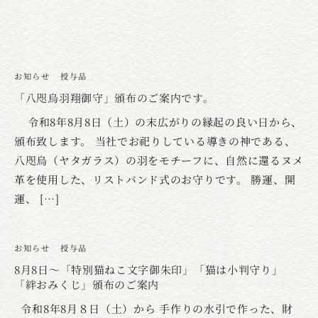
お知らせ
授与品
「八咫烏羽翔御守」頒布のご案内です。
令和8年8月8日（土）の末広がりの縁起の良い日から、
頒布致します。 当社でお祀りしている導きの神である、
八咫烏（ヤタガラス）の羽をモチーフに、自然に還るヌメ
革を使用した、リストバンド式のお守りです。 勝運、開
運、 […]
お知らせ
授与品
8月8日～「特別猫ねこ文字御朱印」「猫は小判守り」
「絆おみくじ」頒布のご案内
令和8年8月８日（土）から 手作りの水引で作った、財